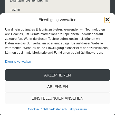
Digitale Behandlung
Team
Patienteninformationen
Einwilligung verwalten
Kontakt
Um dir ein optimales Erlebnis zu bieten, verwenden wir Technologien
wie Cookies, um Geräteinformationen zu speichern und/oder darauf
0 45 21 – 826 455 0
zuzugreifen. Wenn du diesen Technologien zustimmst, können wir
Daten wie das Surfverhalten oder eindeutige IDs auf dieser Website
INFO@ALIGNERLOUNGE-EUTIN.DE
verarbeiten. Wenn du deine Einwilligung nicht erteilst oder zurückziehst,
Aligner Lounge Eutin
können bestimmte Merkmale und Funktionen beeinträchtigt werden.
Bischof-Wilhelm-Kieckbusch-Gang 12
Dienste verwalten
23701 Eutin
AKZEPTIEREN
ABLEHNEN
2026 Alig
n
er Lou
n
ge
Impressum
Datenschutz
Euti
n
Cookie-Richtlinie EU
EINSTELLUNGEN ANSEHEN
Cookie-Richtlinie
Datenschutz
Impressum